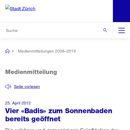
N
S
Zur Bereichsauswahl
Zur Hilfsnavigation
Zum Inhalt
Zur Suche
Suche
Global
Navigation
Medienmitteilungen 2008–2019
[no
title]
Medienmitteilung
Seite vorlesen
25. April 2012
Vier «Badis» zum Sonnenbaden
bereits geöffnet
Die schönen und grosszügigen Grünflächen der