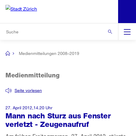
N
S
Zur Bereichsauswahl
Zur Hilfsnavigation
Zum Inhalt
Zur Suche
Suche
Global
Navigation
Medienmitteilungen 2008–2019
[no
title]
Medienmitteilung
Seite vorlesen
27. April 2012,14.20 Uhr
Mann nach Sturz aus Fenster
verletzt - Zeugenaufruf
Am frühen Freitagmorgen, 27. April 2012, stürzte