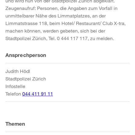
und wird nun von der Stadtpolizei Zürich abgeklärt.
Zeugenaufruf: Personen, die Angaben zum Vorfall in
unmittelbarer Nähe des Limmatplatzes, an der
Limmatstrasse 118, beim Hotel/ Restaurant/ Club X-tra,
machen können, werden gebeten, sich bei der
Stadtpolizei Zürich, Tel. 0 444 117 117, zu melden.
Weitere
Ansprechperson
Informationen
Judith Hödl
Stadtpolizei Zürich
Infostelle
Telefon
044 411 91 11
Themen