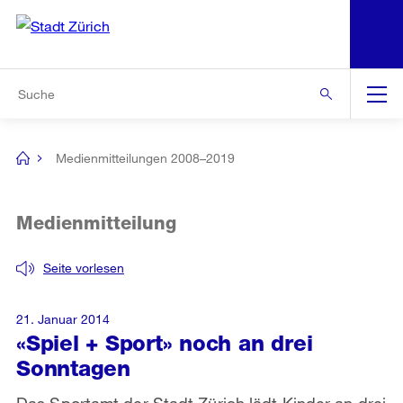
N
S
Zur Bereichsauswahl
Zur Hilfsnavigation
Zum Inhalt
Zur Suche
Suche
Global
Navigation
Medienmitteilungen 2008–2019
[no
title]
Medienmitteilung
Seite vorlesen
21. Januar 2014
«Spiel + Sport» noch an drei
Sonntagen
Das Sportamt der Stadt Zürich lädt Kinder an drei