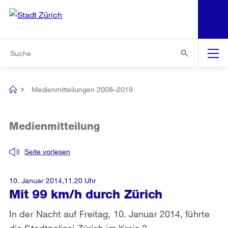
N
S
Zur Bereichsauswahl
Zur Hilfsnavigation
Zum Inhalt
Zur Suche
Suche
Global
Navigation
Medienmitteilungen 2008–2019
[no
title]
Medienmitteilung
Seite vorlesen
10. Januar 2014,11.20 Uhr
Mit 99 km/h durch Zürich
In der Nacht auf Freitag, 10. Januar 2014, führte
die Stadtpolizei Zürich im Kreis 2