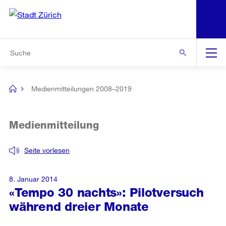
N
S
Zur Bereichsauswahl
Zur Hilfsnavigation
Zum Inhalt
Zur Suche
Suche
Global
Navigation
Medienmitteilungen 2008–2019
[no
title]
Medienmitteilung
Seite vorlesen
8. Januar 2014
«Tempo 30 nachts»: Pilotversuch
während dreier Monate