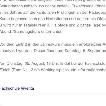
Sekundarschulabschluss nachzuholen.» Erwachsene können
eines Jahres auf die kantonalen Prüfungen an der Pädagog
Kurse beginnen nach den Herbstferien und dauern bis Okto
B wird nur in Tageskursen (3 Halbtage und 2 ganze Tage pr
Abend-/Samstagskurs unterrichtet.
Vor dem Eintritt in den Jahreskurs muss ein erfolgreicher
absolviert werden. Dieser findet am Samstag, 5. September,
Am Dienstag, 25. August, 18 Uhr, findet bei der Fachschule
Zürich (Tram Nr. 13 bis Wipkingerplatz), ein Informationsabe
Weitere
Fachschule Viventa
Informationen