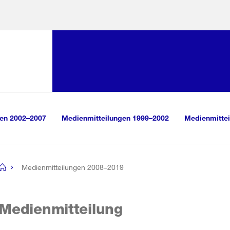
Sprunglink:
Navigation
sauswahl
vigation
m Inhalt
r Suche
gen 2002–2007
Medienmitteilungen 1999–2002
Medienmittei
Medienmitteilungen 2008–2019
[no
title]
Medienmitteilung