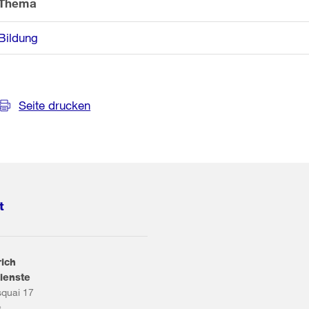
Thema
Bildung
Seite drucken
t
rich
ienste
squai 17
s