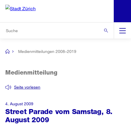
N
S
Zur Bereichsauswahl
Zur Hilfsnavigation
Zum Inhalt
Zur Suche
Suche
Global
Navigation
Medienmitteilungen 2008–2019
[no
title]
Medienmitteilung
Seite vorlesen
4. August 2009
Street Parade vom Samstag, 8.
August 2009