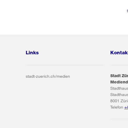
Links
Kontak
Stadt Zü
stadt-zuerich.ch/medien
Mediend
Stadthau
Stadthau
8001
Zür
Telefon
+