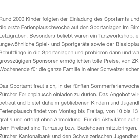
Rund 2000 Kinder folgten der Einladung des Sportamts und
die erste Ferienplauschwoche auf den Sportanlagen Im Bi
Letzigraben. Besonders beliebt waren ein Tanzworkshop, 
ungewöhnliche Spiel- und Sportgeräte sowie der Blasioplaus
Schützlinge in die Sportanlagen und probieren dann und wa
grosszügigen Sponsoren ermöglichten tolle Preise, von ZK
Wochenende für die ganze Familie in einer Schweizerische
Das Sportamt freut sich, in der fünften Sommerferienwoc
Zürcher Ferienplausch einladen zu dürfen. Das Angebot wird
betreut und bietet daheim gebliebenen Kindern und Jugend
Ferienplausch findet von Montag bis Freitag, von 10 bis 13 
gratis und erfolgt ohne Anmeldung. Für die Aktivitäten auf 
dem Freibad sind Turnzeug bzw. Badehosen mitzubringen. 
Zürcher Kantonalbank und den Schweizerischen Jugendherbe