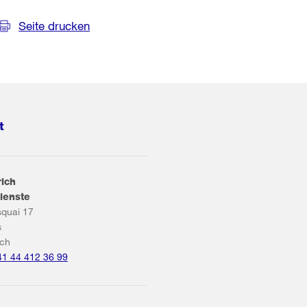
Seite drucken
t
rich
ienste
squai 17
s
ich
41 44 412 36 99