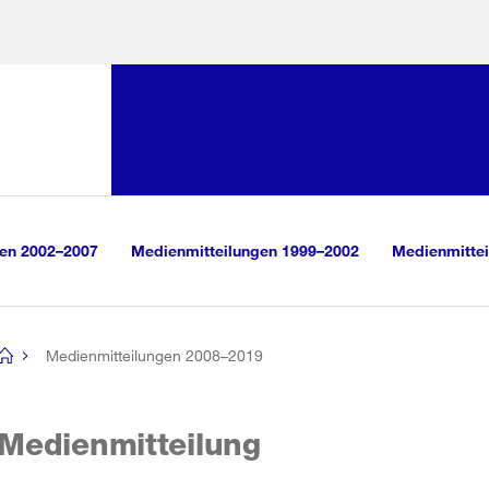
Sprunglink:
Navigation
sauswahl
vigation
m Inhalt
r Suche
gen 2002–2007
Medienmitteilungen 1999–2002
Medienmittei
Medienmitteilungen 2008–2019
[no
title]
Medienmitteilung