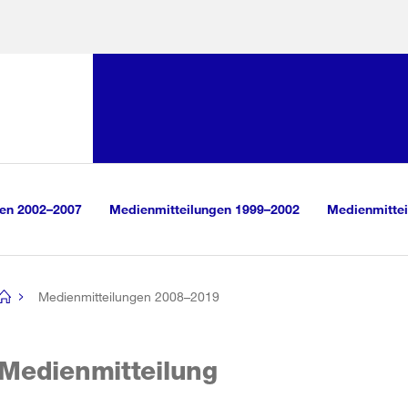
Sprunglink:
Navigation
sauswahl
vigation
m Inhalt
r Suche
gen 2002–2007
Medienmitteilungen 1999–2002
Medienmittei
Medienmitteilungen 2008–2019
[no
title]
Medienmitteilung