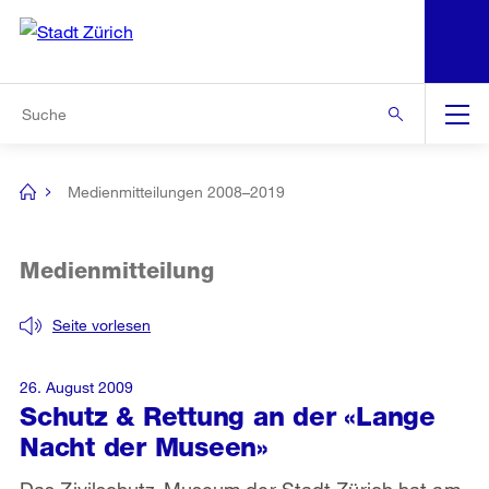
N
S
Zur Bereichsauswahl
Zur Hilfsnavigation
Zum Inhalt
Zur Suche
Suche
Global
Navigation
Medienmitteilungen 2008–2019
[no
title]
Medienmitteilung
Seite vorlesen
26. August 2009
Schutz & Rettung an der «Lange
Nacht der Museen»
Das Zivilschutz-Museum der Stadt Zürich hat am