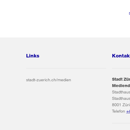
Links
Kontak
Stadt Zü
stadt-zuerich.ch/medien
Mediend
Stadthau
Stadthau
8001
Zür
Telefon
+