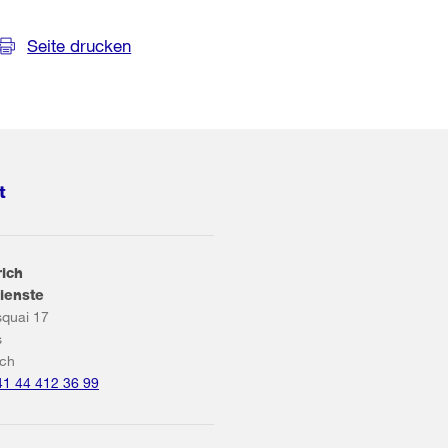
Seite drucken
t
rich
ienste
squai 17
s
ich
41 44 412 36 99