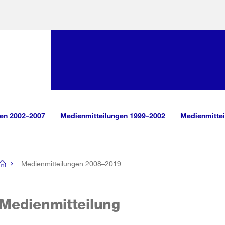
Sprunglink:
Navigation
sauswahl
vigation
m Inhalt
r Suche
gen 2002–2007
Medienmitteilungen 1999–2002
Medienmittei
Medienmitteilungen 2008–2019
[no
title]
Medienmitteilung