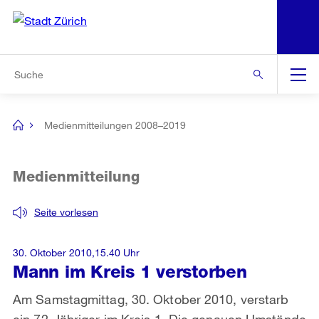
N
S
Zur Bereichsauswahl
Zur Hilfsnavigation
Zum Inhalt
Zur Suche
Suche
Global
Navigation
Medienmitteilungen 2008–2019
[no
title]
Medienmitteilung
Seite vorlesen
30. Oktober 2010,15.40 Uhr
Mann im Kreis 1 verstorben
Am Samstagmittag, 30. Oktober 2010, verstarb
ein 72-Jähriger im Kreis 1. Die genauen Umstände