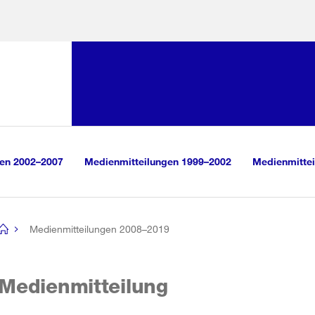
Sprunglink:
Navigation
sauswahl
vigation
m Inhalt
r Suche
gen 2002–2007
Medienmitteilungen 1999–2002
Medienmittei
Medienmitteilungen 2008–2019
[no
title]
Medienmitteilung