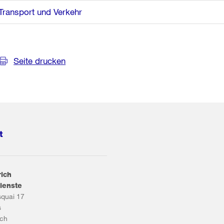
Transport und Verkehr
Seite drucken
t
rich
ienste
squai 17
s
ich