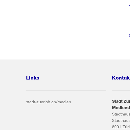
Links
Kontak
Stadt Zü
stadt-zuerich.ch/medien
Mediend
Stadthau
Stadthau
8001
Zür