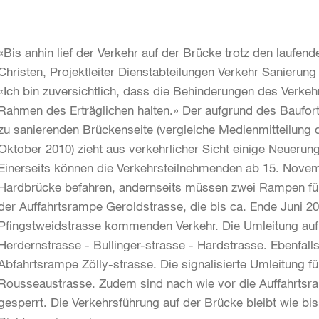
«Bis anhin lief der Verkehr auf der Brücke trotz den laufend
Christen, Projektleiter Dienstabteilungen Verkehr Sanierun
«Ich bin zuversichtlich, dass die Behinderungen des Verkeh
Rahmen des Erträglichen halten.» Der aufgrund des Baufor
zu sanierenden Brückenseite (vergleiche Medienmitteilung 
Oktober 2010) zieht aus verkehrlicher Sicht einige Neuerun
Einerseits können die Verkehrsteilnehmenden ab 15. Novemb
Hardbrücke befahren, andernseits müssen zwei Rampen für
der Auffahrtsrampe Geroldstrasse, die bis ca. Ende Juni 20
Pfingstweidstrasse kommenden Verkehr. Die Umleitung auf d
Herdernstrasse - Bullinger-strasse - Hardstrasse. Ebenfalls
Abfahrtsrampe Zölly-strasse. Die signalisierte Umleitung f
Rousseaustrasse. Zudem sind nach wie vor die Auffahrtsr
gesperrt. Die Verkehrsführung auf der Brücke bleibt wie bi