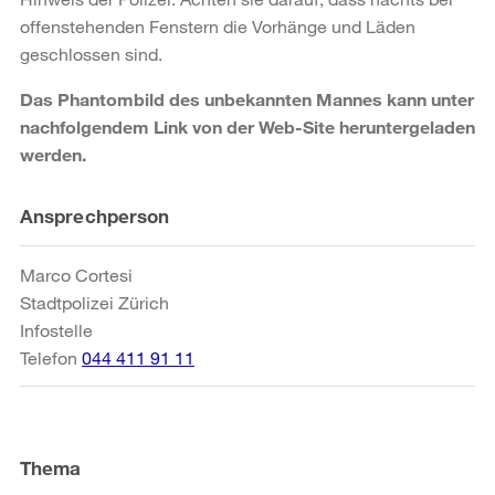
offenstehenden Fenstern die Vorhänge und Läden
geschlossen sind.
Das Phantombild des unbekannten Mannes kann unter
nachfolgendem Link von der Web-Site heruntergeladen
werden.
Weitere
Ansprechperson
Informationen
Marco Cortesi
Stadtpolizei Zürich
Infostelle
Telefon
044 411 91 11
Thema