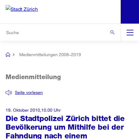
N
S
Zur Bereichsauswahl
Zur Hilfsnavigation
Zum Inhalt
Zur Suche
Suche
Global
Navigation
Medienmitteilungen 2008–2019
[no
title]
Medienmitteilung
Seite vorlesen
19. Oktober 2010,10.00 Uhr
Die Stadtpolizei Zürich bittet die
Bevölkerung um Mithilfe bei der
Fahndung nach einem