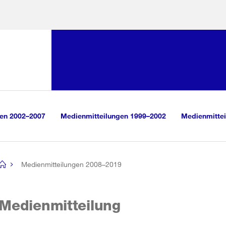
Sprunglink:
Navigation
sauswahl
vigation
m Inhalt
r Suche
gen 2002–2007
Medienmitteilungen 1999–2002
Medienmittei
Medienmitteilungen 2008–2019
[no
title]
Medienmitteilung