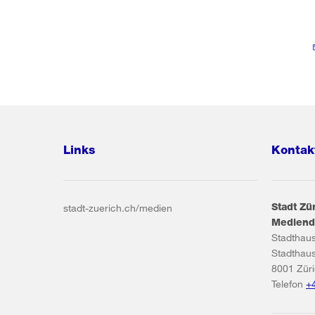
Links
Kontak
Stadt Zü
stadt-zuerich.ch/medien
Mediend
Stadthau
Stadthau
8001
Zür
Telefon
+