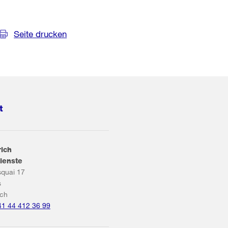
Seite drucken
t
rich
ienste
squai 17
s
ich
41 44 412 36 99