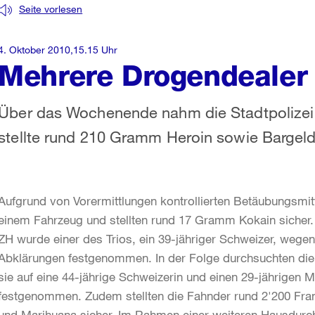
Seite vorlesen
4. Oktober 2010,15.15 Uhr
Mehrere Drogendeale
Über das Wochenende nahm die Stadtpolizei 
stellte rund 210 Gramm Heroin sowie Bargeld 
Aufgrund von Vorermittlungen kontrollierten Betäubungsmitt
einem Fahrzeug und stellten rund 17 Gramm Kokain sicher
ZH wurde einer des Trios, ein 39-jähriger Schweizer, wege
Abklärungen festgenommen. In der Folge durchsuchten die
sie auf eine 44-jährige Schweizerin und einen 29-jährige
festgenommen. Zudem stellten die Fahnder rund 2'200 Fr
und Marihuana sicher. Im Rahmen einer weiteren Hausdurchs