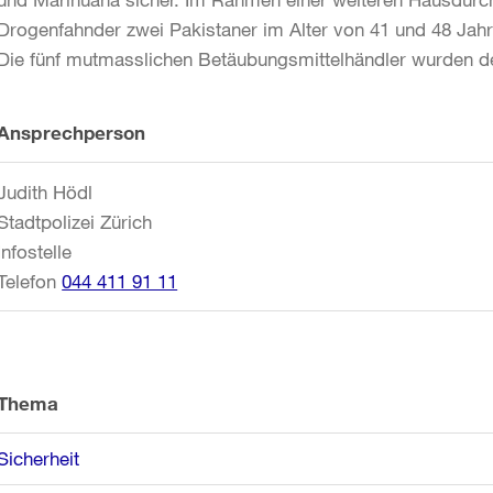
Drogenfahnder zwei Pakistaner im Alter von 41 und 48 Jahr
Die fünf mutmasslichen Betäubungsmittelhändler wurden der
Weitere
Ansprechperson
Informationen
Judith Hödl
Stadtpolizei Zürich
Infostelle
Telefon
044 411 91 11
Thema
Sicherheit