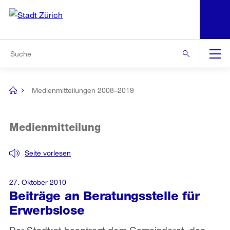
N
S
Zur Bereichsauswahl
Zur Hilfsnavigation
Zum Inhalt
Zur Suche
Suche
Global
Navigation
Medienmitteilungen 2008–2019
[no
title]
Medienmitteilung
Seite vorlesen
27. Oktober 2010
Beiträge an Beratungsstelle für
Erwerbslose
Der Stadtrat beantragt dem Gemeinderat, den