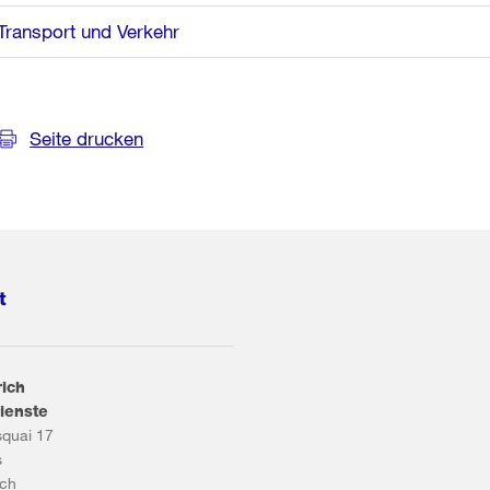
Transport und Verkehr
Seite drucken
t
rich
ienste
squai 17
s
ich