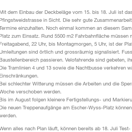
Mit dem Einbau der Deckbeläge vom 15. bis 18. Juli ist da
Pfingstweidstrasse in Sicht. Die sehr gute Zusammenarbeit 
Termine einzuhalten. Noch einmal kommen an diesem Sam
Platz zum Einsatz. Rund 5500 m2 Fahrbahnfläche müssen 
Freitagabend, 22 Uhr, bis Montagmorgen, 5 Uhr, ist der Plat
Umleitungen sind örtlich und grossräumig signalisiert. F
Baustellenbereich passieren. Velofahrende sind gebeten, i
Die Tramlinien 4 und 13 sowie die Nachtbusse verkehren
Einschränkungen.
Bei schlechter Witterung müssen die Arbeiten und die Sp
Woche verschoben werden.
Bis im August folgen kleinere Fertigstellungs- und Markie
Die neuen Treppenaufgänge am Escher-Wyss-Platz können 
werden.
Wenn alles nach Plan läuft, können bereits ab 18. Juli Tes