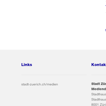
Links
Kontak
Stadt Zü
stadt-zuerich.ch/medien
Mediend
Stadthau
Stadthau
8001
Zür