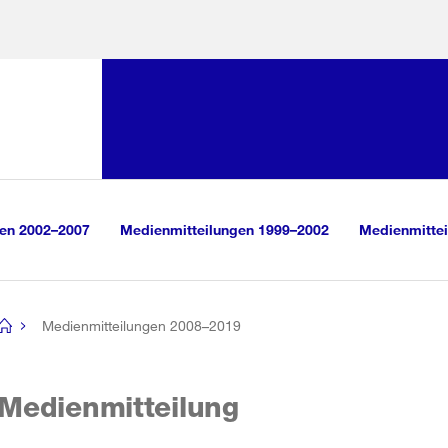
Sprunglink:
Navigation
sauswahl
vigation
m Inhalt
r Suche
gen 2002–2007
Medienmitteilungen 1999–2002
Medienmittei
Medienmitteilungen 2008–2019
[no
title]
Medienmitteilung