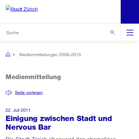
N
S
Zur Bereichsauswahl
Zur Hilfsnavigation
Zum Inhalt
Zur Suche
Suche
Global
Navigation
Medienmitteilungen 2008–2019
[no
title]
Medienmitteilung
Seite vorlesen
22. Juli 2011
Einigung zwischen Stadt und
Nervous Bar
Die Stadt Zürich überweist den ehemaligen