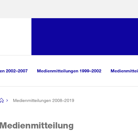
Sprunglink:
Navigation
sauswahl
vigation
m Inhalt
r Suche
gen 2002–2007
Medienmitteilungen 1999–2002
Medienmittei
Medienmitteilungen 2008–2019
[no
title]
Medienmitteilung