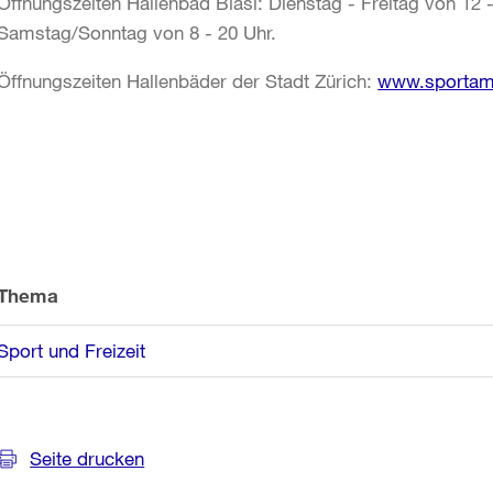
Öffnungszeiten Hallenbad Bläsi: Dienstag - Freitag von 12 
Samstag/Sonntag von 8 - 20 Uhr.
Öffnungszeiten Hallenbäder der Stadt Zürich:
www.sportam
Weitere
Informationen
Thema
Sport und Freizeit
Seite drucken