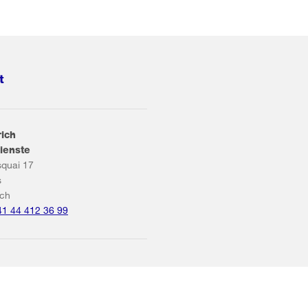
t
rich
ienste
squai 17
s
ich
41 44 412 36 99