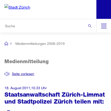
N
S
Zur Bereichsauswahl
Zur Hilfsnavigation
Zum Inhalt
Zur Suche
Suche
Global
Navigation
Medienmitteilungen 2008–2019
[no
title]
Medienmitteilung
Seite vorlesen
18. August 2011,10.33 Uhr
Staatsanwaltschaft Zürich-Limmat
und Stadtpolizei Zürich teilen mit: