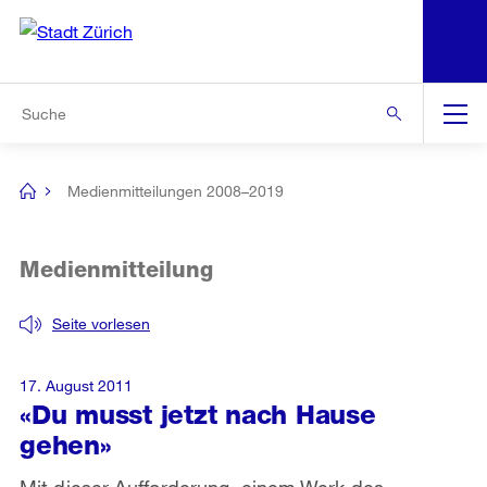
N
S
Zur Bereichsauswahl
Zur Hilfsnavigation
Zum Inhalt
Zur Suche
Suche
Global
Navigation
Medienmitteilungen 2008–2019
[no
title]
Medienmitteilung
Seite vorlesen
17. August 2011
«Du musst jetzt nach Hause
gehen»
Mit dieser Aufforderung, einem Werk des