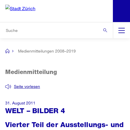
N
S
Zur Bereichsauswahl
Zur Hilfsnavigation
Zum Inhalt
Zur Suche
Suche
Global
Navigation
Medienmitteilungen 2008–2019
[no
title]
Medienmitteilung
Seite vorlesen
31. August 2011
WELT – BILDER 4
Vierter Teil der Ausstellungs- und