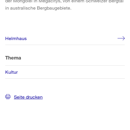
der Mongolei in Megacitys, von einem Schweizer Bergtal
in australische Bergbaugebiete.
Weitere
Helmhaus
Informationen
Thema
Kultur
Seite drucken