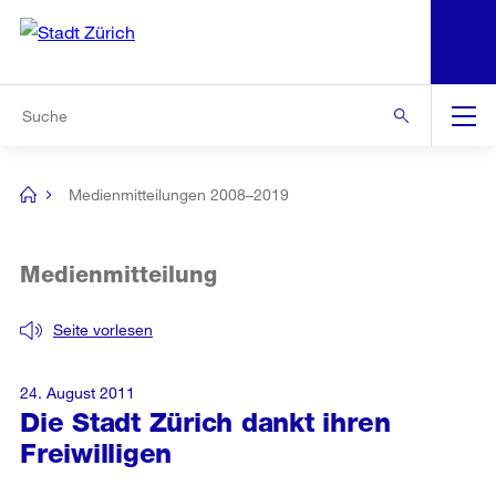
N
S
Zur Bereichsauswahl
Zur Hilfsnavigation
Zum Inhalt
Zur Suche
Suche
Global
Navigation
Medienmitteilungen 2008–2019
[no
title]
Medienmitteilung
Seite vorlesen
24. August 2011
Die Stadt Zürich dankt ihren
Freiwilligen