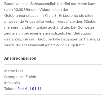
Beute verliess. Schlussendlich überfiel der Mann kurz
nach 20:30 Uhr eine Videothek an der
Goldbrunnenstrasse im Kreis 3. Er bedrohte die allein
anwesende Angestellte verbal, worauf sie dem Räuber
mehrere hundert Franken aushändigte. Der Schweizer
zeigte sich bei einer ersten polizeilichen Befragung
geständig, die drei Raubüberfälle begangen zu haben. Er
wurde der Staatsanwaltschaft Zürich zugeführt.
Weitere
Ansprechperson
Informationen
Marco Bisa
Stadtpolizei Zürich
Infostelle
Telefon
044 411 91 11