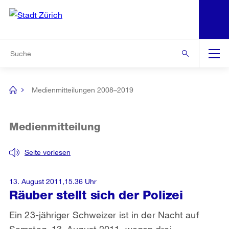
N
S
Zur Bereichsauswahl
Zur Hilfsnavigation
Zum Inhalt
Zur Suche
Suche
Global
Navigation
Medienmitteilungen 2008–2019
[no
title]
Medienmitteilung
Seite vorlesen
13. August 2011,15.36 Uhr
Räuber stellt sich der Polizei
Ein 23-jähriger Schweizer ist in der Nacht auf
Samstag, 13. August 2011, wegen drei