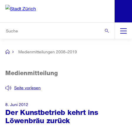
N
S
Zur Bereichsauswahl
Zur Hilfsnavigation
Zum Inhalt
Zur Suche
Suche
Global
Navigation
Medienmitteilungen 2008–2019
[no
title]
Medienmitteilung
Seite vorlesen
8. Juni 2012
Der Kunstbetrieb kehrt ins
Löwenbräu zurück