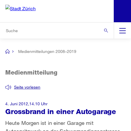
N
S
Zur Bereichsauswahl
Zur Hilfsnavigation
Zum Inhalt
Zur Suche
Suche
Global
Navigation
Medienmitteilungen 2008–2019
[no
title]
Medienmitteilung
Seite vorlesen
4. Juni 2012,14.10 Uhr
Grossbrand in einer Autogarage
Heute Morgen ist in einer Garage mit
Autospritzwerk an der Schwamendingenstrasse