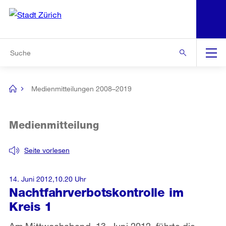
N
S
Zur Bereichsauswahl
Zur Hilfsnavigation
Zum Inhalt
Zur Suche
Suche
Global
Navigation
Medienmitteilungen 2008–2019
[no
title]
Medienmitteilung
Seite vorlesen
14. Juni 2012,10.20 Uhr
Nachtfahrverbotskontrolle im
Kreis 1
Am Mittwochabend, 13. Juni 2012, führte die