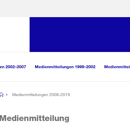
Sprunglink:
Navigation
sauswahl
vigation
m Inhalt
r Suche
gen 2002–2007
Medienmitteilungen 1999–2002
Medienmittei
Medienmitteilungen 2008–2019
[no
title]
Medienmitteilung