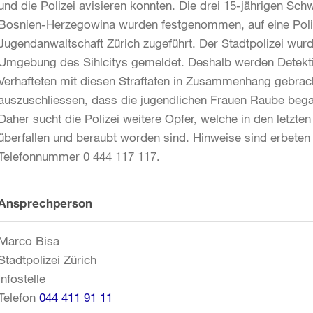
und die Polizei avisieren konnten. Die drei 15-jährigen Sc
Bosnien-Herzegowina wurden festgenommen, auf eine Poli
Jugendanwaltschaft Zürich zugeführt. Der Stadtpolizei wur
Umgebung des Sihlcitys gemeldet. Deshalb werden Detekti
Verhafteten mit diesen Straftaten in Zusammenhang gebrach
auszuschliessen, dass die jugendlichen Frauen Raube bega
Daher sucht die Polizei weitere Opfer, welche in den letzt
überfallen und beraubt worden sind. Hinweise sind erbeten a
Telefonnummer 0 444 117 117.
Weitere
Ansprechperson
Informationen
Marco Bisa
Stadtpolizei Zürich
Infostelle
Telefon
044 411 91 11