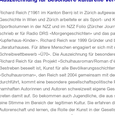
Richard Reich (*1961 im Kanton Bern) ist in Zürich aufgew
Geschichte in Wien und Zürich arbeitete er als Sport- und K
Sportkolumnen in der NZZ und im NZZ Folio (Zürcher Journ
schrieb er für Radio DRS «Morgengeschichten» und das par
Kupferhaus-Kinder». Richard Reich war 1999 Gründer und bi
Literaturhauses. Für ältere Menschen engagiert er sich mit 
Schreibwettbewerb «Ü70». Die Auszeichnung für besondere ku
Richard Reich für das Projekt «Schulhausroman/Roman d‘é
Bestreben beseelt ist, Kunst für alle Bevölkerungsschicht
«Schulhausroman», den Reich seit 2004 gemeinsam mit der
durchführt, kommt eine besondere gesellschaftspolitische 
namhaften Autorinnen und Autoren schweizweit eigene Ges
treten damit auf. So bekommen auch Jugendliche, die au
eine Stimme im Bereich der legitimen Kultur. Sie erfahren d
Autorenschaft und lernen, die Rolle der Kunst in der Gesell