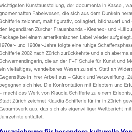
wichtigsten Kunstausstellung, der documenta in Kassel, war
gnomenhaften Fabelwesen, die sich aus dem Dunkeln heraus
Schifferle zeichnet, malt figurativ, collagiert, bildhauert und 
den legendären Zürcher Frauenbands «Kleenex» und «Lilip
Package bei einem amerikanischen Label wieder aufgelegt. 
1970er- und 1980er-Jahre folgte eine ruhige Schaffensphase
Schifferle 2002 nach Zürich zurückkehrte und sich abermals
Schwamendingerin, die an der F+F Schule für Kunst und Med
ein vielfältiges, wandelbares Wesen zu sein. Statt an Wider
Gegensätze in ihrer Arbeit aus – Glück und Verzweiflung, Zä
begegnen sich hier. Die Konfrontation mit Erlebtem und E
– macht das Werk von Klaudia Schifferle zu einem Erlebnis,
Stadt Zürich zeichnet Klaudia Schifferle für ihr in Zürich 
Gesamtwerk aus, das sich als eigenwilliger Weltbericht m
Jahrzehnte entfaltet.
Auszeichnung für besondere kulturelle Ver