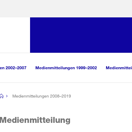
Sprunglink:
Navigation
sauswahl
vigation
m Inhalt
r Suche
gen 2002–2007
Medienmitteilungen 1999–2002
Medienmittei
Medienmitteilungen 2008–2019
[no
title]
Medienmitteilung