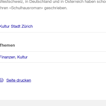
Westschweiz, in Deutschland und in Österreich haben scho
ihren «Schulhausroman» geschrieben.
Weitere
Kultur Stadt Zürich
Informationen
Themen
Finanzen
Kultur
Seite drucken