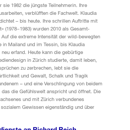
 sie 1982 die jüngste Teilnehmerin. Ihre
arbeiten, verblüfften die Fachwelt. Klaudia
dichtet – bis heute. Ihre schrillen Auftritte mit
ut» (1978−1983) wurden 2010 als Gesamt-
Auf die extreme Intensität der wild-bewegten
 in Mailand und im Tessin, bis Klaudia
 neu erfand. Heute kann die gebürtige
iendesign in Zürich studierte, damit leben,
sprüchen zu zerbrechen, lebt sie die
rtlichkeit und Gewalt, Schalk und Tragik
rfundenem – und eine Verschlingung von beidem
 das die Gefühlswelt anspricht und öffnet. Die
gewachsenes und mit Zürich verbundenes
it sozialem Gewissen eigenständig und über
dienste an Richard Reich