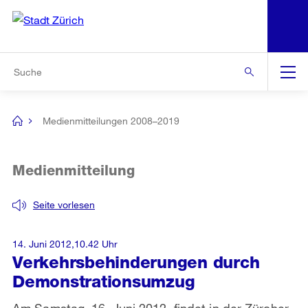
N
S
Zur Bereichsauswahl
Zur Hilfsnavigation
Zum Inhalt
Zur Suche
Suche
Global
Navigation
Medienmitteilungen 2008–2019
[no
title]
Medienmitteilung
Seite vorlesen
14. Juni 2012,10.42 Uhr
Verkehrsbehinderungen durch
Demonstrationsumzug
Am Samstag, 16. Juni 2012, findet in der Zürcher