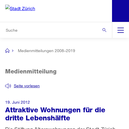
N
S
Zur Bereichsauswahl
Zur Hilfsnavigation
Zum Inhalt
Zur Suche
Suche
Global
Navigation
Medienmitteilungen 2008–2019
[no
title]
Medienmitteilung
Seite vorlesen
19. Juni 2012
Attraktive Wohnungen für die
dritte Lebenshälfte
Die Stiftung Alterswohnungen der Stadt Zürich