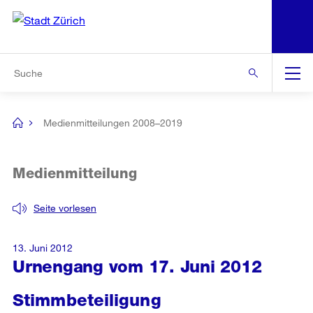
N
S
Zur Bereichsauswahl
Zur Hilfsnavigation
Zum Inhalt
Zur Suche
Suche
Global
Navigation
Medienmitteilungen 2008–2019
[no
title]
Medienmitteilung
Seite vorlesen
13. Juni 2012
Urnengang vom 17. Juni 2012
Stimmbeteiligung