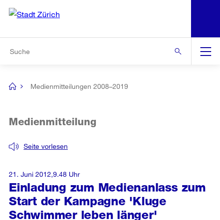
N
S
Zur Bereichsauswahl
Zur Hilfsnavigation
Zum Inhalt
Zur Suche
Suche
Global
Navigation
Medienmitteilungen 2008–2019
[no
title]
Medienmitteilung
Seite vorlesen
21. Juni 2012,9.48 Uhr
Einladung zum Medienanlass zum
Start der Kampagne 'Kluge
Schwimmer leben länger'