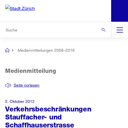
N
S
Zur Bereichsauswahl
Zur Hilfsnavigation
Zum Inhalt
Zur Suche
Suche
Global
Navigation
Medienmitteilungen 2008–2019
[no
title]
Medienmitteilung
Seite vorlesen
2. Oktober 2012
Verkehrsbeschränkungen
Stauffacher- und
Schaffhauserstrasse