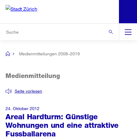
N
S
Zur Bereichsauswahl
Zur Hilfsnavigation
Zum Inhalt
Zur Suche
Suche
Global
Navigation
Medienmitteilungen 2008–2019
[no
title]
Medienmitteilung
Seite vorlesen
24. Oktober 2012
Areal Hardturm: Günstige
Wohnungen und eine attraktive
Fussballarena