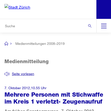
N
S
Zur Bereichsauswahl
Zur Hilfsnavigation
Zum Inhalt
Zur Suche
Suche
Global
Navigation
Medienmitteilungen 2008–2019
[no
title]
Medienmitteilung
Seite vorlesen
7. Oktober 2012,10.55 Uhr
Mehrere Personen mit Stichwaffe
im Kreis 1 verletzt- Zeugenaufruf
Am frühen Sonntagmorgen, 7. Oktober 2012,