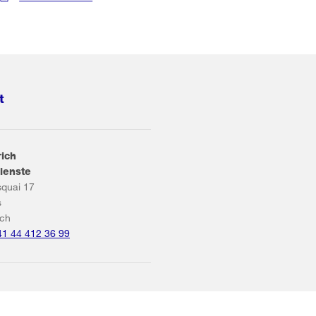
t
rich
ienste
squai 17
s
ich
41 44 412 36 99