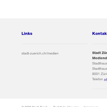
Links
Kontak
Stadt Zü
stadt-zuerich.ch/medien
Mediend
Stadthau
Stadthau
8001
Zür
Telefon
+