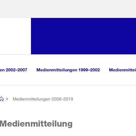
Sprunglink:
Navigation
sauswahl
vigation
m Inhalt
r Suche
gen 2002–2007
Medienmitteilungen 1999–2002
Medienmittei
Medienmitteilungen 2008–2019
[no
title]
Medienmitteilung