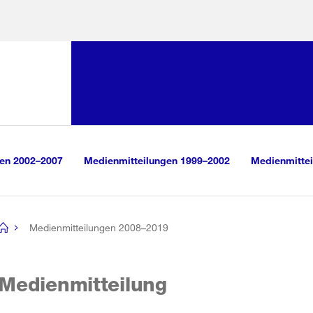
Sprunglink:
Navigation
sauswahl
vigation
m Inhalt
r Suche
gen 2002–2007
Medienmitteilungen 1999–2002
Medienmittei
Medienmitteilungen 2008–2019
[no
title]
Medienmitteilung