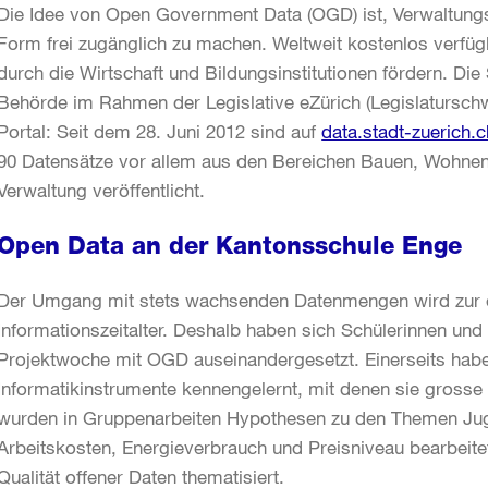
Die Idee von Open Government Data (OGD) ist, Verwaltungs
Form frei zugänglich zu machen. Weltweit kostenlos verfü
durch die Wirtschaft und Bildungsinstitutionen fördern. Die 
Behörde im Rahmen der Legislative eZürich (Legislatursch
Portal: Seit dem 28. Juni 2012 sind auf
data.stadt-zuerich.c
90 Datensätze vor allem aus den Bereichen Bauen, Wohnen
Verwaltung veröffentlicht.
Open Data an der Kantonsschule Enge
Der Umgang mit stets wachsenden Datenmengen wird zur
Informationszeitalter. Deshalb haben sich Schülerinnen und
Projektwoche mit OGD auseinandergesetzt. Einerseits habe
Informatikinstrumente kennengelernt, mit denen sie gross
wurden in Gruppenarbeiten Hypothesen zu den Themen Jug
Arbeitskosten, Energieverbrauch und Preisniveau bearbeite
Qualität offener Daten thematisiert.