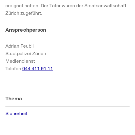
ereignet hatten. Der Täter wurde der Staatsanwaltschaft
Zürich zugeführt.
Weitere
Ansprechperson
Informationen
Adrian Feubli
Stadtpolizei Zürich
Mediendienst
Telefon
044 411 91 11
Thema
Sicherheit