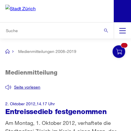
N
S
Zur Bereichsauswahl
Zur Hilfsnavigation
Zum Inhalt
Zur Suche
Suche
Global
Navigation
Medienmitteilungen 2008–2019
[no
title]
Medienmitteilung
Seite vorlesen
2. Oktober 2012,14.17 Uhr
Entreissedieb festgenommen
Am Montag, 1. Oktober 2012, verhaftete die
Stadtpolizei Zürich im Kreis 1 einen Mann, der