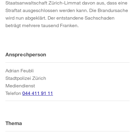
Staatsanwaltschaft Zürich-Limmat davon aus, dass eine
Straftat ausgeschlossen werden kann. Die Brandursache
wird nun abgeklärt. Der entstandene Sachschaden
beträgt mehrere tausend Franken.
Weitere
Ansprechperson
Informationen
Adrian Feubli
Stadtpolizei Zürich
Mediendienst
Telefon
044 411 91 11
Thema