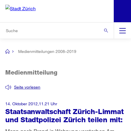
N
S
Zur Bereichsauswahl
Zur Hilfsnavigation
Zum Inhalt
Zur Suche
Suche
Global
Navigation
Medienmitteilungen 2008–2019
[no
title]
Medienmitteilung
Seite vorlesen
14. Oktober 2012,11.21 Uhr
Staatsanwaltschaft Zürich-Limmat
und Stadtpolizei Zürich teilen mit:
Mann nach Brand in Wohnung verstorben Am