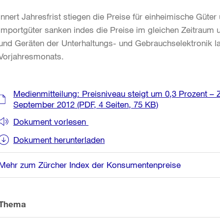
Innert Jahresfrist stiegen die Preise für einheimische Güter
Importgüter sanken indes die Preise im gleichen Zeitraum u
und Geräten der Unterhaltungs- und Gebrauchselektronik la
Vorjahresmonats.
Weitere
Medienmitteilung: Preisniveau steigt um 0,3 Prozent –
Informationen
September 2012
(PDF, 4 Seiten, 75 KB)
Dokument vorlesen
Dokument herunterladen
Mehr zum Zürcher Index der Konsumentenpreise
Thema