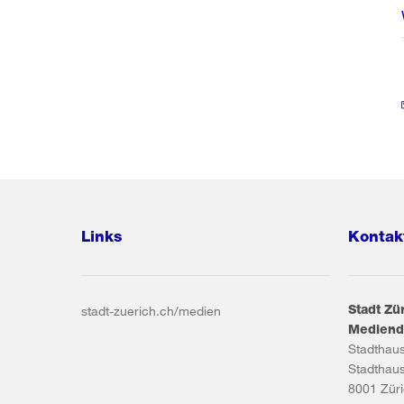
Links
Kontak
Stadt Zü
stadt-zuerich.ch/medien
Mediend
Stadthau
Stadthau
8001
Zür