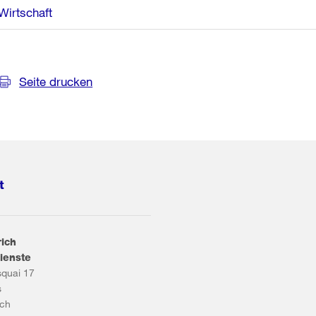
Wirtschaft
Seite drucken
t
rich
ienste
squai 17
s
ich