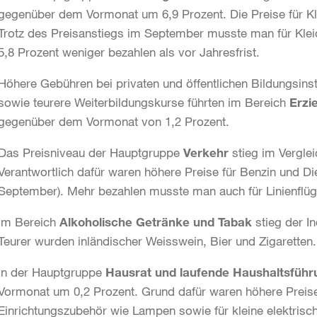
gegenüber dem Vormonat um 6,9 Prozent. Die Preise für Kle
Trotz des Preisanstiegs im September musste man für Klei
5,8 Prozent weniger bezahlen als vor Jahresfrist.
Höhere Gebühren bei privaten und öffentlichen Bildungsins
sowie teurere Weiterbildungskurse führten im Bereich
Erzi
gegenüber dem Vormonat von 1,2 Prozent.
Das Preisniveau der Hauptgruppe
Verkehr
stieg im Vergle
Verantwortlich dafür waren höhere Preise für Benzin und Di
September). Mehr bezahlen musste man auch für Linienflü
Im Bereich
Alkoholische Getränke und Tabak
stieg der I
Teurer wurden inländischer Weisswein, Bier und Zigaretten.
In der Hauptgruppe
Hausrat und laufende Haushaltsführ
Vormonat um 0,2 Prozent. Grund dafür waren höhere Prei
Einrichtungszubehör wie Lampen sowie für kleine elektris