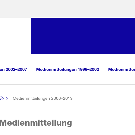
Sprunglink:
Navigation
sauswahl
vigation
m Inhalt
r Suche
gen 2002–2007
Medienmitteilungen 1999–2002
Medienmittei
Medienmitteilungen 2008–2019
[no
title]
Medienmitteilung