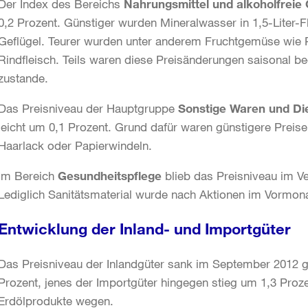
Der Index des Bereichs
Nahrungsmittel und alkoholfreie
0,2 Prozent. Günstiger wurden Mineralwasser in 1,5-Liter-
Geflügel. Teurer wurden unter anderem Fruchtgemüse wie 
Rindfleisch. Teils waren diese Preisänderungen saisonal be
zustande.
Das Preisniveau der Hauptgruppe
Sonstige Waren und Di
leicht um 0,1 Prozent. Grund dafür waren günstigere Preise 
Haarlack oder Papierwindeln.
Im Bereich
Gesundheitspflege
blieb das Preisniveau im V
Lediglich Sanitätsmaterial wurde nach Aktionen im Vormona
Entwicklung der Inland- und Importgüter
Das Preisniveau der Inlandgüter sank im September 2012 
Prozent, jenes der Importgüter hingegen stieg um 1,3 Proz
Erdölprodukte wegen.