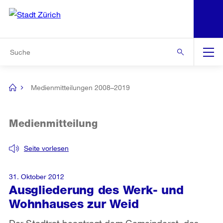
N
S
Zur Bereichsauswahl
Zur Hilfsnavigation
Zum Inhalt
Zur Suche
Suche
Global
Navigation
Medienmitteilungen 2008–2019
[no
title]
Medienmitteilung
Seite vorlesen
31. Oktober 2012
Ausgliederung des Werk- und
Wohnhauses zur Weid
Der Stadtrat beantragt dem Gemeinderat, das