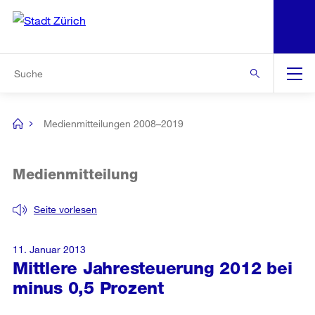
N
S
Zur Bereichsauswahl
Zur Hilfsnavigation
Zum Inhalt
Zur Suche
Suche
Global
Navigation
Medienmitteilungen 2008–2019
[no
title]
Medienmitteilung
Seite vorlesen
11. Januar 2013
Mittlere Jahresteuerung 2012 bei
minus 0,5 Prozent