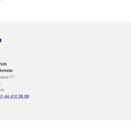
t
rich
ienste
squai 17
s
ich
41 44 412 36 99