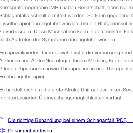
Kernspintomographie (MRI) haben Bereitschaft, denn nur m
Schlaganfalls schnell ermittelt werden. So kann gegebene
(Lysetherapie) durchgeführt werden, um ein Blutgerinnsel 
zu verbessern. Diese Massnahme kann in den meisten Fällen
nach Auftreten der Symptome durchgeführt werden.
Ein spezialisiertes Team gewährleistet die Versorgung run
Ärztinnen und Ärzte (Neurologie, Innere Medizin, Kardiologi
Pflegefachpersonen sowie Therapeutinnen und Therapeuten
Ernährungstherapie).
Es handelt sich um die erste Stroke Unit auf der linken See
monitorbasierten Überwachungsmöglichkeiten verfügt.
Weitere
Die richtige Behandlung bei einem Schlaganfall
(PDF, 1 
Informationen
Dokument vorlesen