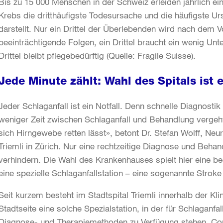
Bis zu 15 000 Menschen in der Schweiz erleiden jährlich ein
Krebs die dritthäufigste Todesursache und die häufigste U
darstellt. Nur ein Drittel der Überlebenden wird nach dem V
beeinträchtigende Folgen, ein Drittel braucht ein wenig Unte
Drittel bleibt pflegebedürftig (Quelle: Fragile Suisse).
Jede Minute zählt: Wahl des Spitals ist
Jeder Schlaganfall ist ein Notfall. Denn schnelle Diagnosti
weniger Zeit zwischen Schlaganfall und Behandlung vergeht,
sich Hirngewebe retten lässt», betont Dr. Stefan Wolff, Ne
Triemli in Zürich. Nur eine rechtzeitige Diagnose und Be
verhindern. Die Wahl des Krankenhauses spielt hier eine be
eine spezielle Schlaganfallstation – eine sogenannte Stroke
Seit kurzem besteht im Stadtspital Triemli innerhalb der Klin
Stadtseite eine solche Spezialstation, in der für Schlaganfa
Diagnose- und Therapiemethoden zu Verfügung stehen. C