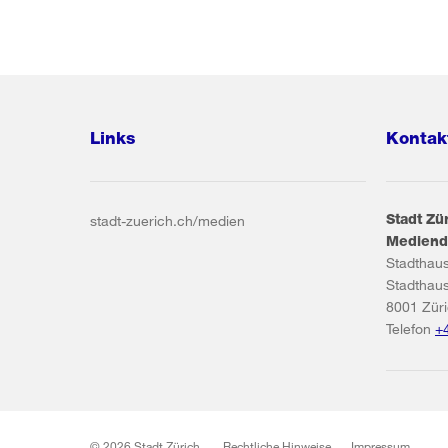
Links
Kontak
Stadt Zü
stadt-zuerich.ch/medien
Mediend
Stadthau
Stadthau
8001
Zür
Telefon
+
© 2026 Stadt Zürich
Rechtliche Hinweise
Impressum