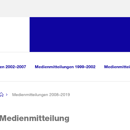
Sprunglink:
Navigation
sauswahl
vigation
m Inhalt
r Suche
gen 2002–2007
Medienmitteilungen 1999–2002
Medienmittei
Medienmitteilungen 2008–2019
[no
title]
Medienmitteilung