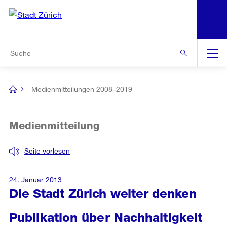
N
S
Zur Bereichsauswahl
Zur Hilfsnavigation
Zum Inhalt
Zur Suche
Suche
Global
Navigation
Medienmitteilungen 2008–2019
[no
title]
Medienmitteilung
Seite vorlesen
24. Januar 2013
Die Stadt Zürich weiter denken
Publikation über Nachhaltigkeit