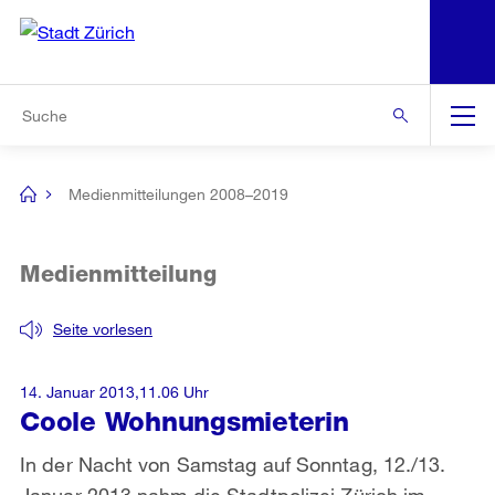
N
S
Zur Bereichsauswahl
Zur Hilfsnavigation
Zum Inhalt
Zur Suche
Suche
Global
Navigation
Medienmitteilungen 2008–2019
[no
title]
Medienmitteilung
Seite vorlesen
14. Januar 2013,11.06 Uhr
Coole Wohnungsmieterin
In der Nacht von Samstag auf Sonntag, 12./13.
Januar 2013 nahm die Stadtpolizei Zürich im