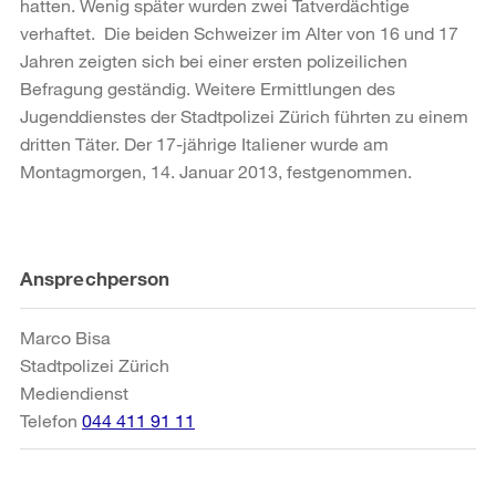
hatten. Wenig später wurden zwei Tatverdächtige
verhaftet. Die beiden Schweizer im Alter von 16 und 17
Jahren zeigten sich bei einer ersten polizeilichen
Befragung geständig. Weitere Ermittlungen des
Jugenddienstes der Stadtpolizei Zürich führten zu einem
dritten Täter. Der 17-jährige Italiener wurde am
Montagmorgen, 14. Januar 2013, festgenommen.
Weitere
Ansprechperson
Informationen
Marco Bisa
Stadtpolizei Zürich
Mediendienst
Telefon
044 411 91 11