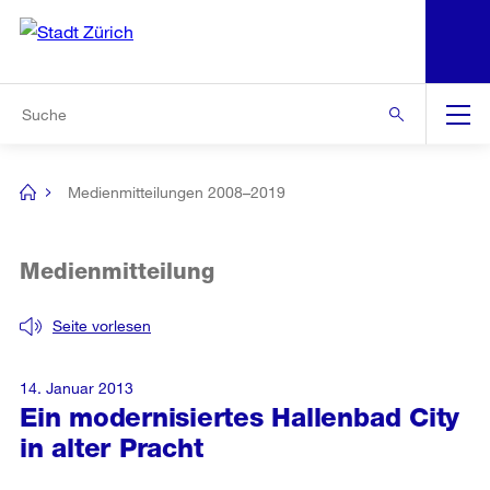
N
S
Zur Bereichsauswahl
Zur Hilfsnavigation
Zum Inhalt
Zur Suche
Suche
Global
Navigation
Medienmitteilungen 2008–2019
[no
title]
Medienmitteilung
Seite vorlesen
14. Januar 2013
Ein modernisiertes Hallenbad City
in alter Pracht