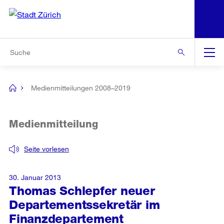
N
S
Zur Bereichsauswahl
Zur Hilfsnavigation
Zum Inhalt
Zur Suche
Suche
Global
Navigation
Medienmitteilungen 2008–2019
[no
title]
Medienmitteilung
Seite vorlesen
30. Januar 2013
Thomas Schlepfer neuer
Departementssekretär im
Finanzdepartement