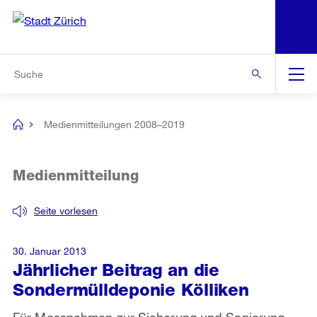
N
S
Zur Bereichsauswahl
Zur Hilfsnavigation
Zum Inhalt
Zur Suche
Suche
Global
Navigation
Medienmitteilungen 2008–2019
[no
title]
Medienmitteilung
Seite vorlesen
30. Januar 2013
Jährlicher Beitrag an die
Sondermülldeponie Kölliken
Für Massnahmen zur Sicherung und Sanierung