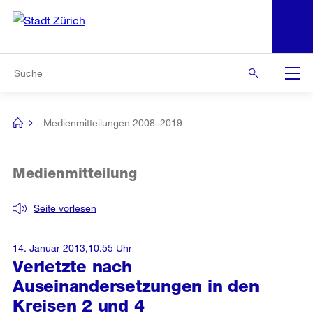
N
S
Zur Bereichsauswahl
Zur Hilfsnavigation
Zum Inhalt
Zur Suche
Suche
Global
Navigation
Medienmitteilungen 2008–2019
[no
title]
Medienmitteilung
Seite vorlesen
14. Januar 2013,10.55 Uhr
Verletzte nach
Auseinandersetzungen in den
Kreisen 2 und 4